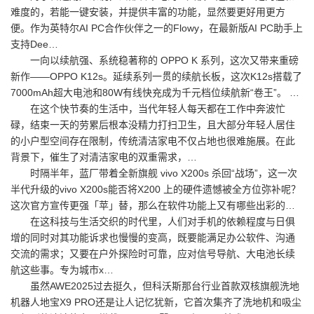
难度的，若能一键安装，并提供丰富的功能，显然要更好用更方
便。作为英特尔AI PC合作伙伴之一的Flowy，在最新版AI PC助手上
支持Dee…
一向以续航强、系统稳著称的 OPPO K 系列，这次又带来重磅
新作——OPPO K12s。延续系列一贯的续航长板，这次K12s搭载了
7000mAh超大电池和80W有线快充成为千元档位续航新“卷王”。 …
在这个快节奏的生活中，当代年轻人每天都在工作中奔波忙
碌，结束一天的劳累后根本没精力打扫卫生，且大部分年轻人居住
的小户型空间存在限制，传统清洁家电不仅占地也很难施展。在此
背景下，催生了对清洁家电的双重需求，…
时隔半年，蓝厂带着全新旗舰 vivo X200s 杀回“战场”，这一次
半代升级的vivo X200s能否将X200 上的硬件遗憾被全方位弥补呢？
这次官方宣传更强「苹」替，那么在软件功能上又有哪些出彩的…
在这科技与生活交织的时代里，人们对手机的依赖程度与日俱
增的同时对其功能诉求也慢慢的变高，既要能满足办公软件、沟通
交流的需求；又要在户外探险时可靠，应对信号导航、大电池长续
航这些事。专为城市x…
虽然AWE2025过去挺久，但科沃斯那台行业首款双核旗舰洗地
机器人地宝X9 PRO还是让人记忆犹新，它首次集齐了洗地机和吸尘