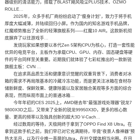
器级别的清洁能力，搭载了BLAST飓风吸尘PLUS技术、OZMO
ROLLE…
2025年，众多手机厂商纷纷启动了“瘦身计划”，致力于将手机
厚度大幅减薄，并陆续回归小屏。作为国内的知名游戏手机品牌，
红魔顺势推出了全新的轻薄旗舰系列——红魔10 AIR。这款新机彻
底摒弃了以往游戏手…
发烧玩家如果想要以本代Zen 5架构CPU为核心，打造一套性能
优异的电竞平台，主板作为承载CPU、GPU、内存、固态硬盘等硬
件的平台同样至关重要。近期我们就体验了七彩虹推出的一款新锐
旗舰主板：CVN …
在追求高品质生活和健康意识觉醒的双重背景下，消费者对冰
箱的需求不再局限基本的冷藏冷冻功能，而是更关注冰箱在食材存
储新鲜度、保鲜效果、健康除菌以及家居融合美观等多方面的综合
表现，然而纵观市面上的普通冰箱…
今年年初的CES 2025上，AMD继去年“最强游戏处理器”锐龙7
9800X3D之后，又带来了全新的锐龙99950X3D，更多的核心数
量、更高的频率以及独具创新的超大3D V-Cach…
经过数周的等待，天极网终于拿到了OPPO Find X8 Ultra。在
拿到这款手机之前，我们早已对它充满期待，毕竟“夜景人像神器”预
热大半月，以及行业唯一直屏的Ultra，在社交媒体相当出圈。在目