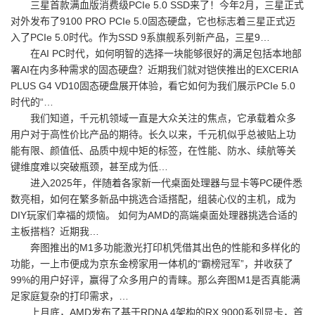
三星首款满血版消费级PCIe 5.0 SSD来了！今年2月，三星正式
对外发布了9100 PRO PCIe 5.0固态硬盘，它也标志着三星正式迈
入了PCIe 5.0时代。作为SSD 9系旗舰系列新产品，三星9…
在AI PC时代，如何明智的选择一块能够很好的满足包括本地部
署AI在内多种需求的固态硬盘？近期我们就对铠侠推出的EXCERIA
PLUS G4 VD10固态硬盘展开体验，看它如何为我们展示PCIe 5.0
时代的“…
我们知道，千元机领域一直是大众关注的焦点，它承载着众多
用户对于高性价比产品的期待。长久以来，千元机似乎总被贴上功
能有限、颜值低、品质中规中矩的标签，在性能、防水、续航等关
键维度难以突破瓶颈，甚至成为低…
进入2025年，伴随着各家新一代桌面处理器与显卡等PC硬件悉
数亮相，如何在繁多新品中挑选合适搭配，组装心仪的主机，成为
DIY玩家们幸福的烦恼。 如何为AMD的高端桌面处理器挑选合适的
主板搭档？近期我…
奔图推出的M1多功能激光打印机凭借其出色的性能和多样化的
功能，一上市便成为京东金榜家用一体机的“霸榜冠军”，并收获了
99%的用户好评，赢得了众多用户的青睐。那么奔图M1是否真能满
足家庭复杂的打印需求，…
上月底，AMD发布了基于RDNA 4架构的RX 9000系列显卡，首