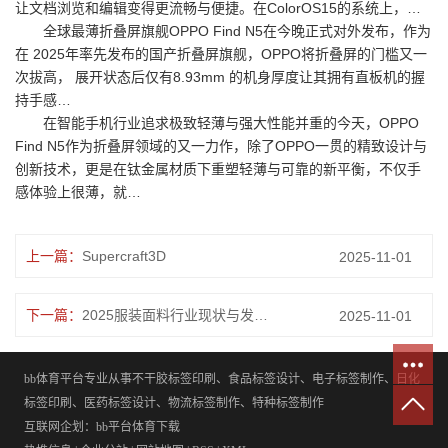
让文档浏览和编辑变得更流畅与便捷。在ColorOS15的系统上，…
全球最薄折叠屏旗舰OPPO Find N5在今晚正式对外发布，作为
在 2025年率先发布的国产折叠屏旗舰，OPPO将折叠屏的门槛又一
次拔高， 展开状态后仅有8.93mm 的机身厚度让其拥有直板机的握
持手感…
在智能手机行业追求极致轻薄与强大性能并重的今天，OPPO
Find N5作为折叠屏领域的又一力作，除了OPPO一贯的精致设计与
创新技术，更是在钛金属材质下重塑轻薄与可靠的新平衡，不仅手
感体验上很薄，就…
上一篇：
Supercraft3D
2025-11-01
下一篇：
2025服装面料行业现状与发展的新趋势及前景预测分析
2025-11-01
bb体育平台专业从事不干胶标签印刷、食品标签设计、电子标签制作、日化
标签印刷、医药标签设计、物流标签制作、特种标签制作
互联网企划：bb平台体育下载