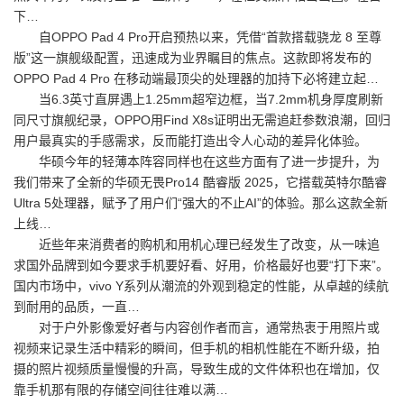
下…
自OPPO Pad 4 Pro开启预热以来，凭借“首款搭载骁龙 8 至尊
版”这一旗舰级配置，迅速成为业界瞩目的焦点。这款即将发布的
OPPO Pad 4 Pro 在移动端最顶尖的处理器的加持下必将建立起…
当6.3英寸直屏遇上1.25mm超窄边框，当7.2mm机身厚度刷新
同尺寸旗舰纪录，OPPO用Find X8s证明出无需追赶参数浪潮，回归
用户最真实的手感需求，反而能打造出令人心动的差异化体验。
华硕今年的轻薄本阵容同样也在这些方面有了进一步提升，为
我们带来了全新的华硕无畏Pro14 酷睿版 2025，它搭载英特尔酷睿
Ultra 5处理器，赋予了用户们“强大的不止AI”的体验。那么这款全新
上线…
近些年来消费者的购机和用机心理已经发生了改变，从一味追
求国外品牌到如今要求手机要好看、好用，价格最好也要“打下来”。
国内市场中，vivo Y系列从潮流的外观到稳定的性能，从卓越的续航
到耐用的品质，一直…
对于户外影像爱好者与内容创作者而言，通常热衷于用照片或
视频来记录生活中精彩的瞬间，但手机的相机性能在不断升级，拍
摄的照片视频质量慢慢的升高，导致生成的文件体积也在增加，仅
靠手机那有限的存储空间往往难以满…