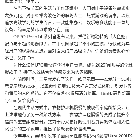
拟器功能，使手…
在当下快节奏的生活与工作环境中，人们对电子设备的需求愈
发多元化。对于经常奔波在外的职场人士、热爱游戏的玩家，以及
追求高效学习的学生而言，一款能集办公、娱乐等多功能于一体的
设备，简直是梦寐以求的存在。而…
OPPO Reno14 系列自发布以来，凭借新颖独特的「人鱼姬」
配色与卓越的影像能力，在手机圈掀起了不小的震撼，很快成为年
轻用户的现象级之选。面对强大的产品吸引力，许多消费者既心动
不已，又在 Pro …
为什么海信U7Q能快速获得用户青睐，成为2025“闭眼买的全球
爆款王”？接下来就结合体验感受来为大家揭晓。
在前段时间，三星就发布了这样一款显示器——玄龙骑士3D电
竞显示器G90XF，以革命性裸眼3D技术打造沉浸式体验，引发业界
和消费的人的期待。它不仅有着4K超高清分辨率、165Hz高刷新率
与1ms灰阶响应时…
在现代生活方式中，衣物护理机慢慢的被现代家庭所接受，让
上述难题有了另一种解决方案——衣物护理也慢慢的变成了提升幸
福感的重要组成部分。致力于带来更好的使用者真实的体验和人性
化设计的三星家电，推出了多款衣物护理机产品…
今年年初，英特尔发布了面向高性能笔记本的酷睿Ultra 200HX