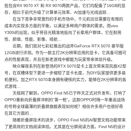
批包含RX 9070 XT 和 RX 9070两款产品，它们均配备了16GB的显
存，相比于前代升级了计算单元效率、AI加速与光线追踪…
在当下竞争非常激烈的手机市场中，千元机往往需要在有限的
成本内实现多方面的平衡，以满足多种用户群体的需求。而vivo
Y300i的出现，似乎将目光精准地投向了长辈用户群体，它在耐用
性、颜值、性能、影像、续航…
近期，我们就对七彩虹推出的战斧GeForce RTX 5070 豪华版
12GB进行评测。作为一款主打2K分辨率应用的显卡，它具备可圈可
点的性能表现，并且在新老游戏中都能为玩家带来体验升级。
映众曜夜系列在新登场的RTX 5070显卡上首次带来双风扇X2型
号，在双槽体型下更进一步缩短了显卡长度，为DIY玩家提供更多装
机便利。加之RTX 5070本身拥有硬核的实力，能够在2K分辨率的各
式游戏…
天极网了解到，OPPO Find N5已于昨天正式对外发布，打响了
OPPO重新向折叠屏冲刺的“第一枪”。这款OPPO时隔一年重返战场
的号称全球最薄的折叠屏旗舰表现如何呢？相信许多用户也很好奇
在其它方面的…
随着折叠屏技术的进步，OPPO Find N5的AI智慧文档功能带来
了更高效的文档阅读体验。尤其是在分屏阅读方面，Find N5的设计