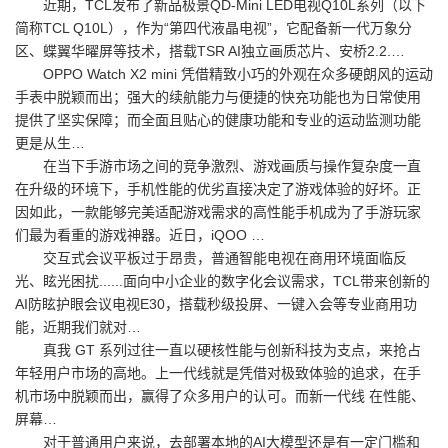
近期，TCL发布了新品极景QD-Mini LED电视Q10L系列（以下
简称TCL Q10L），作为“第四代液晶电视”，它配备新一代万象分
区、蝶翼华曜屏等技术，搭载TSR AI独立画质芯片、安桥2.2.…
OPPO Watch X2 mini 凭借精致小巧的外观在众多硬朗风的运动
手表中脱颖而出；强大的续航能力与便捷的快充功能也为日常使用
提供了坚实保障；而全面且贴心的健康功能和专业的运动监测功能
更是从生…
在当下手游市场之间的竞争激烈、游戏画质与操作复杂度一直
在升级的环境下，手机性能的优劣直接决定了游戏体验的好坏。正
因如此，一款能够完美适配游戏需求的高性能手机成为了手游玩家
们最为看重的游戏神器。近日，iQOO …
交互式会议平板过于昂贵，普通智能电视在商用环境面临反
光、眩光困扰......面向中小企业的数字化会议需求，TCL带来创新的
AI防眩护眼会议电视E30，搭载秒级投屏、一键入会等专业商用功
能，近期我们就对…
真我 GT 系列过往一直以硬核性能与创新科技为支点，来抢占
年轻用户市场的高地。上一代线就是凭借对极致体验的追求，在手
机市场中脱颖而出，赢得了众多用户的认可。而新一代线 在性能、
屏幕…
对于普通用户来说，去部署本地的AI大模型还是有一定门槛和