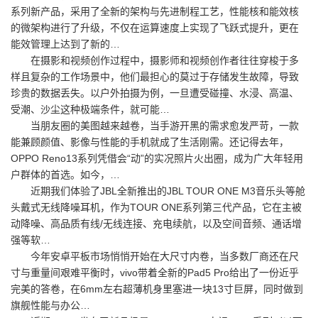
系列新产品，采用了全新的架构与先进制程工艺，性能核和能效核
的微架构进行了升级，不仅在运算速度上实现了飞跃式提升，更在
能效管理上达到了新的…
在摄影和视频创作过程中，摄影师和视频创作者往往穿梭于多
样且复杂的工作场景中，他们最担心的莫过于存储发生故障，导致
珍贵的数据丢失。以户外拍摄为例，一旦遭受碰撞、水浸、高温、
受潮、沙尘这种极端条件，就可能…
当朋友圈的美图越来越卷，当手游开黑的需求愈发严苛，一款
能兼顾颜值、影像与性能的手机就成了生活刚需。还记得去年，
OPPO Reno13系列凭借会“动”的实况照片火出圈，成为广大年轻用
户群体的首选。如今，…
近期我们体验了JBL全新推出的JBL TOUR ONE M3音乐头等舱
头戴式无线降噪耳机，作为TOUR ONE系列第三代产品，它在主被
动降噪、高品质有线/无线连接、充电续航，以及空间音频、通话增
强等软…
今年安卓平板市场悄悄开始在大尺寸内卷，当多数厂商还在尺
寸与重量间艰难平衡时，vivo带着全新的Pad5 Pro给出了一份近乎
完美的答卷，在6mm左右超薄机身里塞进一块13寸巨屏，同时做到
旗舰性能与办公…