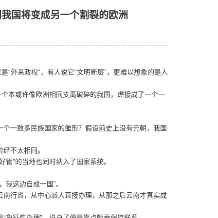
朝我国将变成另一个割裂的欧洲
“外来政权”，有人说它“文明断层”，更难以想象的是人
个本或许像欧洲相同支离破碎的我国，焊接成了一个一
个一致多民族国家的雏形？假设前史上没有元朝，我国
曾经不太相同。
管”的当地也同时纳入了国家系统。
，我这边自成一国”。
南行省，从中心派人直接办理，从那之后云南才真实成
象征性办理”，说白了便是靠点朝贡保持联系。