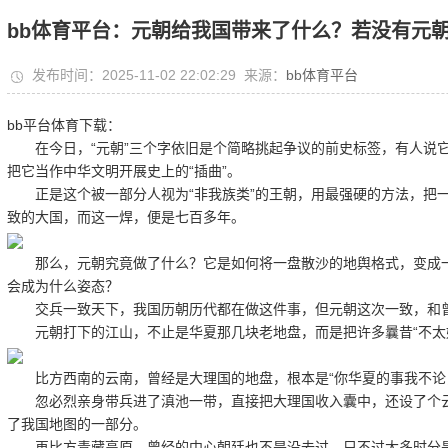
bb体育平台：元朝给我国带来了什么？若没有元
发布时间：2025-11-02 22:02:29 来源：
bb体育平台
bb平台体育下载：
在今日，“元朝”三个字依旧是个简略挑起争议的前史标签，有人说它是
把它当作中华文明开展史上的“插曲”。
正是这个被一部分人视为“非我族类”的王朝，用最强硬的方法，把一
致的大国，而这一焊，便是七百多年。
那么，元朝究竟做了什么？它是如何将一盘散沙的地舆格式，变成一
会成为什么姿态？
交兵一致天下，我国历朝历代都在做这件事，但元朝这次一致，和
元朝打下的江山，不止是华夏那几块老地盘，而是把许多曩昔“不太好
比方西南的云南，曾经是大理国的地盘，根本是“你华夏的事我不论
忽必烈亲身带兵进了滇池一带，直接把大理国收入囊中，还设了个云
了我国地图的一部分。
再比方青藏高原，曾经的中心朝廷也不是没去过，只不过大多时分是“