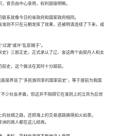
，官员由中心录用，权利层级明晰。
联系就像今日的省政府和国家政府相同。
准则不只在元朝发挥了效果，还被明清连续了下来，成
过渡”或许“乱臣贼子”。
史》三部正史，正式承认了辽、金这两个由契丹人和女
前史，这个做法在其时十分超前。
直接界说了“多民族同享的国家前史”，等于提前为我国
不少社会矛盾，但这并不阻碍它在准则上的立异为后世
的丝绸之路，还把海上的交易道路搞得如火如荼。
洲的商人都在这儿经商。