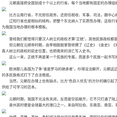
元朝直接把全国划成十个以上的行省，每个当地都有固定的办理组织
比方云南行省，不光担任政务，还担任税收、军事、司法，跟中心的
辽阳行省也是相似的结构，把整个东北纳入了实质性办理，这些行省
为我国当地办理的根本模板。
曾经我们都觉得只要汉人树立的政权才算“正统”，其他民族政权都是“
但元朝在元顺帝时期，由宰相脱脱掌管修撰了《辽史》《金史》《宋
真人树立的政权的前史位置，也把南宋的消亡写入史书。
这么一来，正统不再是某一个民族的专属，而是多个民族一起书写的
欧洲那儿各国为了争“谁是罗马的继承者”，吵得没法解开，元朝这边
的多民族格式打下了合法根底。
当然，元朝在办理上也有缺点，比方“色目人优先”的方针的确引起了
供给了可学习的范本。
元朝时期，我国不光没有关闭，反而是空前敞开，它不只打通了陆上
泉州其时便是全球最大的港口之一，来自阿拉伯、东南亚、南亚、非