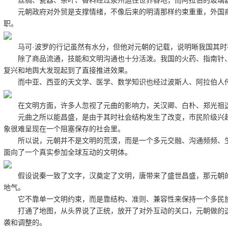
丝绸、瓷器、茶叶、香料经过泉州运往世界各地，而阿拉伯的玻璃器
元朝政府对外贸是支撑情绪，不像后来的明清那样约束重重，外国商
职。
马可·波罗的行记虽然有水分，但他对元朝的记载，说明晰我国其时
除了商品流通，技能和文明沟通也十分活泼。我国的火药、指南针、
复兴和地舆大发现起到了直接推进效果。
而中亚、西亚的天文学、医学、数学知识也经过波斯人、阿拉伯人传
在文明方面，许多人忽视了元曲的影响力，关汉卿、白朴、郑光祖这
元曲之所以能昌盛，是由于其时社会结构发生了改变，市民阶级兴起
象很难呈现在一个阻塞保存的社会里。
所以说，元朝并不是文明的荒漠，而是一个多元交融、沟通频频、生
面向了一个真实参加全球互动的文明体。
假设说秦一致了文字，汉奠定了文明，唐带来了盛世昌盛，那元朝的奉
地气。
它不靠单一文明约束，而是靠结构、准则、兼容性来保持一个多民
打通了地图，从头界说了正统，放开了对外互动的关口，元朝做的这
袭和调整的。