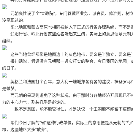
元朝爽性设了个“宣政院”，专门管藏区业务，派官员、修准则，树立
没呈现过的。
东北地区和蒙古高原也相同被纳入了正式的行省办理系统，而不是
辽阳行省、岭北行省这些姓名听起来生疏，实际上的意思便是元朝为了
组织。
这些当地曾经都像是地图边上的灰色地带，要么是半独立，要么是当地
换句话说，假设没有元朝那一通实打实的整合，今日我国的地图，或
的日子。
英格兰和法国打个百年，意大利一堆城邦各有各的建议，神圣罗马帝
是做梦。
而元朝的呈现则避免了这种状况，由于那时分各地经济开展现已不相
力的中心力气，割裂几乎是必定的。
一致不是意图，能不能管得住，才是决议一个王朝能不能留下痕迹的
咱们今日了解的“省”这种行政单位，实际上的意思便是从元朝的“行
郡，边疆地区大多“放养”。