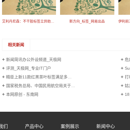
艾利丹尼森：不干胶标签立异助力包装循环收回
新方向_标签_网易出品
相关新闻
新闻简讯办公外设频道_天极网
危废
评测_天极网_专业IT门户
Su
精臣上新11款红黑茶叶标签满足多种自定义茶叶标签打印需求
打
国家税务总局、中国民用航空局关于印发《航空运输电子客票行程单管理办法（暂行）》的通知
姑
本网原创 - 东南网
1
我们
产品中心
案例展示
新闻中心