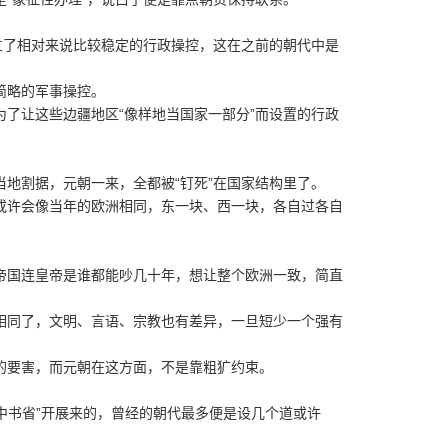
了相对来说比较稳定的行政操控，这在之前的朝代中是
简略的军事操控。
让这些边疆地区“像样地当国家一部分”而设置的行政
割据，元朝一来，全都被“钉死”在国家结构里了。
许会像当年的欧洲相同，东一块、西一块，各自过各自
国连皇帝是谁都能吵几十年，想让整个欧洲一致，简直
同了，文明、言语、宗教也有差异，一旦短少一个强有
要害，而元朝在这方面，不是靠粗犷约束。
中书省”开展来的，曾经的朝代最多便是设几个道或许